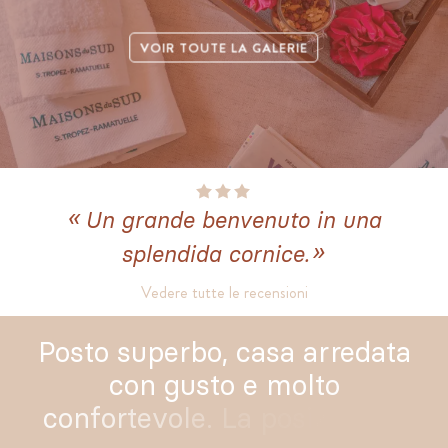
VOIR TOUTE LA GALERIE
U
n
g
r
a
n
d
e
b
e
n
v
e
n
u
t
o
i
n
u
n
a
s
p
l
e
n
d
i
d
a
c
o
r
n
i
c
e
.
Vedere tutte le recensioni
P
o
s
t
o
s
u
p
e
r
b
o
,
c
a
s
a
a
r
r
e
d
a
t
a
c
o
n
g
u
s
t
o
e
m
o
l
t
o
c
o
n
f
o
r
t
e
v
o
l
e
.
L
a
p
o
s
i
z
i
o
n
e
è